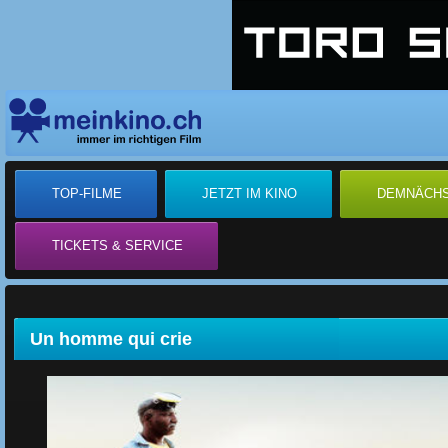
TOP-FILME
JETZT IM KINO
DEMNÄCH
TICKETS & SERVICE
Un homme qui crie