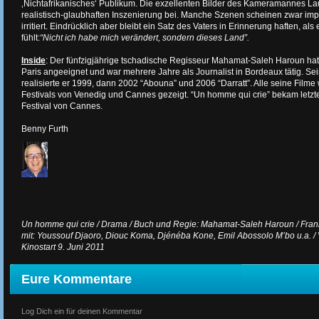
‚Nichtafrikanisches‘ Publikum. Die exzellenten Bilder des Kameramannes Lau
realistisch-glaubhaften Inszenierung bei. Manche Szenen scheinen zwar impr
irritiert. Eindrücklich aber bleibt ein Satz des Vaters in Erinnerung haften, als
fühlt:
“Nicht ich habe mich verändert, sondern dieses Land”.
Inside
: Der fünfzigjährige tschadische Regisseur Mahamat-Saleh Haroun hat 
Paris angeeignet und war mehrere Jahre als Journalist in Bordeaux tätig. Sein
realisierte er 1999, dann 2002 “Abouna” und 2006 “Darratt”. Alle seine Filme
Festivals von Venedig und Cannes gezeigt. “Un homme qui crie” bekam letzt
Festival von Cannes.
Benny Furth
Un homme qui crie / Drama / Buch und Regie: Mahamat-Saleh Haroun / Frank
mit: Youssouf Djaoro, Diouc Koma, Djénéba Kone, Emil Abossolo M’bo u.a. / Ver
Kinostart 9. Juni 2011
Eure Kommentare
Log Dich ein für deinen Kommentar