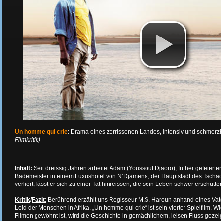
Un homme qui crie
: Drama eines zerrissenen Landes, intensiv und schmerzh
Filmkritik)
Inhalt
:
Seit dreissig Jahren arbeitet Adam (Youssouf Djaoro), früher gefeier
Bademeister in einem Luxushotel von N’Djamena, der Hauptstadt des Tschad.
verliert, lässt er sich zu einer Tat hinreissen, die sein Leben schwer erschütter
Kritik
/
Fazit
:
Berührend erzählt uns Regisseur M.S. Haroun anhand eines Vater
Leid der Menschen in Afrika. „Un homme qui crie“ ist sein vierter Spielfilm. 
Filmen gewöhnt ist, wird die Geschichte in gemächlichem, leisen Fluss gezeig