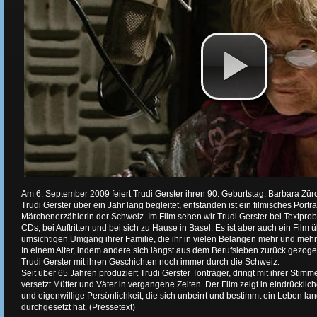
Am 6. September 2009 feiert Trudi Gerster ihren 90. Geburtstag. Barbara Zü
Trudi Gerster über ein Jahr lang begleitet, entstanden ist ein filmisches Portr
Märchenerzählerin der Schweiz. Im Film sehen wir Trudi Gerster bei Textpro
CDs, bei Auftritten und bei sich zu Hause in Basel. Es ist aber auch ein Film 
umsichtigen Umgang ihrer Familie, die ihr in vielen Belangen mehr und mehr 
In einem Alter, indem andere sich längst aus dem Berufsleben zurück gezoge
Trudi Gerster mit ihren Geschichten noch immer durch die Schweiz.
Seit über 65 Jahren produziert Trudi Gerster Tonträger, dringt mit ihrer Stim
versetzt Mütter und Väter in vergangene Zeiten. Der Film zeigt in eindrücklic
und eigenwillige Persönlichkeit, die sich unbeirrt und bestimmt ein Leben lan
durchgesetzt hat. (Pressetext)