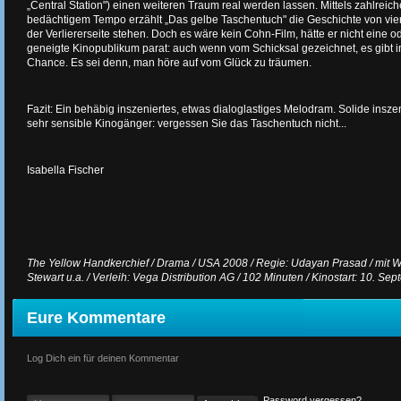
„Central Station") einen weiteren Traum real werden lassen. Mittels zahlrei
bedächtigem Tempo erzählt „Das gelbe Taschentuch" die Geschichte von vier 
der Verliererseite stehen. Doch es wäre kein Cohn-Film, hätte er nicht eine 
geneigte Kinopublikum parat: auch wenn vom Schicksal gezeichnet, es gibt 
Chance. Es sei denn, man höre auf vom Glück zu träumen.
Fazit: Ein behäbig inszeniertes, etwas dialoglastiges Melodram. Solide inszeni
sehr sensible Kinogänger: vergessen Sie das Taschentuch nicht...
Isabella Fischer
The Yellow Handkerchief / Drama / USA 2008 / Regie: Udayan Prasad / mit Wil
Stewart u.a. / Verleih: Vega Distribution AG / 102 Minuten / Kinostart: 10. S
Eure Kommentare
Log Dich ein für deinen Kommentar
Password vergessen?