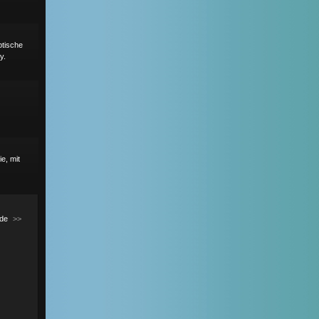
ptische
y.
e, mit
de
>>