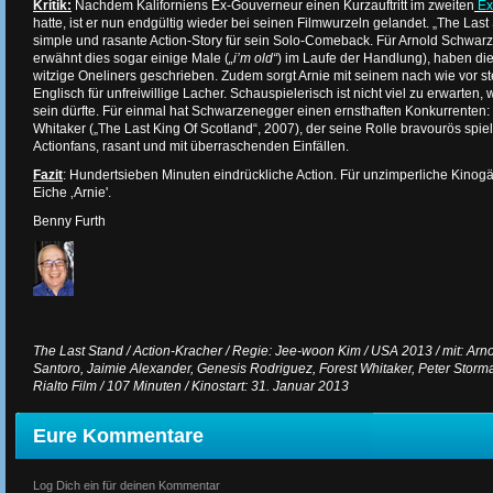
Kritik:
Nachdem Kaliforniens Ex-Gouverneur einen Kurzauftritt im zweiten
Ex
hatte, ist er nun endgültig wieder bei seinen Filmwurzeln gelandet. „The Last S
simple und rasante Action-Story für sein Solo-Comeback. Für Arnold Schwarzen
erwähnt dies sogar einige Male (
„i’m old“
) im Laufe der Handlung), haben di
witzige Oneliners geschrieben. Zudem sorgt Arnie mit seinem nach wie vor st
Englisch für unfreiwillige Lacher. Schauspielerisch ist nicht viel zu erwarten
sein dürfte. Für einmal hat Schwarzenegger einen ernsthaften Konkurrenten:
Whitaker („The Last King Of Scotland“, 2007), der seine Rolle bravourös spielt
Actionfans, rasant und mit überraschenden Einfällen.
Fazit
: Hundertsieben Minuten eindrückliche Action. Für unzimperliche Kinog
Eiche ‚Arnie'.
Benny Furth
The Last Stand / Action-Kracher / Regie: Jee-woon Kim / USA 2013 / mit: Ar
Santoro, Jaimie Alexander, Genesis Rodriguez, Forest Whitaker, Peter Storma
Rialto Film / 107 Minuten / Kinostart: 31. Januar 2013
Eure Kommentare
Log Dich ein für deinen Kommentar