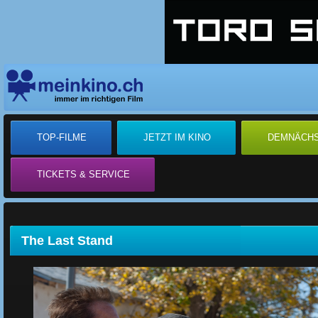
TOP-FILME
JETZT IM KINO
DEMNÄCH
TICKETS & SERVICE
The Last Stand