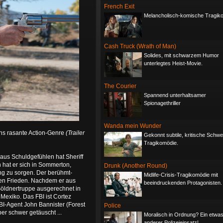
French Exit
Melancholisch-komische Tragik
Cash Truck (Wrath of Man)
Solides, mit schwarzem Humor
unterlegtes Heist-Movie.
The Courier
Spannend unterhaltsamer
Spionagethriller
Wanda mein Wunder
ns rasante Action-Genre
(Trailer
Gekonnt subtile, kritische Schwe
Tragikomödie.
us Schuldgefühlen hat Sheriff
hat er sich in Sommerton,
Drunk (Another Round)
ng zu sorgen. Der berühmt-
Midlife-Crisis-Tragikomödie mit
sen Frieden. Nachdem er aus
beeindruckenden Protagonisten.
öldnertruppe ausgerechnet in
Mexiko. Das FBI ist Cortez
BI-Agent John Bannister (Forest
Police
ber schwer getäuscht ...
Moralisch in Ordnung? Ein etwa
anderer Polizeieinsatz!