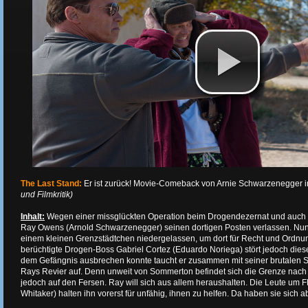
The Last Stand:
Er ist zurück! Movie-Comeback von Arnie Schwarzenegger i
und Filmkritik)
Inhalt:
Wegen einer missglückten Operation beim Drogendezernat und auch a
Ray Owens (Arnold Schwarzenegger) seinen dortigen Posten verlassen. Nun 
einem kleinen Grenzstädtchen niedergelassen, um dort für Recht und Ordnu
berüchtigte Drogen-Boss Gabriel Cortez (Eduardo Noriega) stört jedoch die
dem Gefängnis ausbrechen konnte taucht er zusammen mit seiner brutalen S
Rays Revier auf. Denn unweit von Sommerton befindet sich die Grenze nach 
jedoch auf den Fersen. Ray will sich aus allem heraushalten. Die Leute um F
Whitaker) halten ihn vorerst für unfähig, ihnen zu helfen. Da haben sie sich a