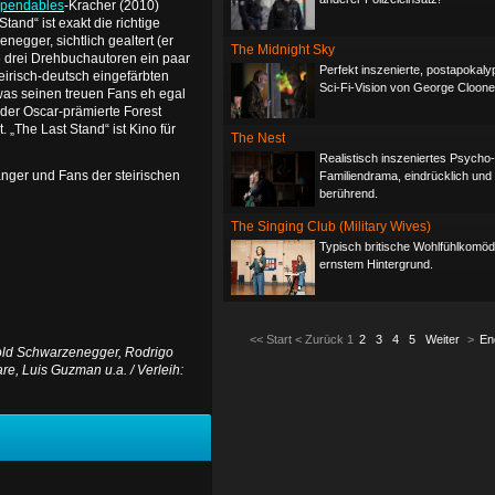
pendables
-Kracher (2010)
tand“ ist exakt die richtige
egger, sichtlich gealtert (er
The Midnight Sky
e drei Drehbuchautoren ein paar
Perfekt inszenierte, postapokaly
eirisch-deutsch eingefärbten
Sci-Fi-Vision von George Cloone
, was seinen treuen Fans eh egal
 der Oscar-prämierte Forest
. „The Last Stand“ ist Kino für
The Nest
Realistisch inszeniertes Psycho-
änger und Fans der steirischen
Familiendrama, eindrücklich und
berührend.
The Singing Club (Military Wives)
Typisch britische Wohlfühlkomödi
ernstem Hintergrund.
<<
Start
<
Zurück
1
2
3
4
5
Weiter
>
En
nold Schwarzenegger, Rodrigo
re, Luis Guzman u.a. / Verleih: