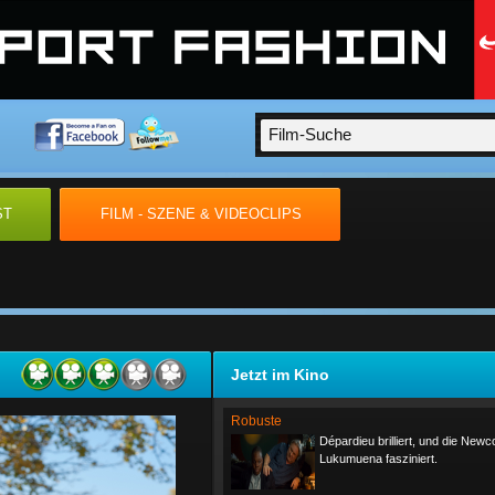
ST
FILM - SZENE & VIDEOCLIPS
Jetzt im Kino
Robuste
Dépardieu brilliert, und die New
Lukumuena fasziniert.