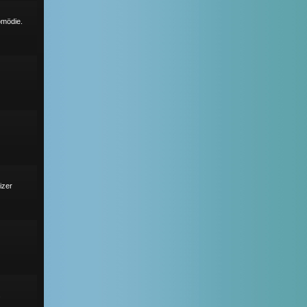
omödie.
izer
s