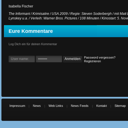
Isabella Fischer
The Informant / Krimisatire / USA 2009 / Regie: Steven Soderbergh / mit Mat
Lynskey u.a. / Verleih: Warner Bros. Pictures / 108 Minuten / Kinostart: 5. N
Eure Kommentare
Log Dich ein für deinen Kommentar
Password vergessen?
Registrieren
Impressum
News
Web Links
News Feeds
Kontakt
Sitemap