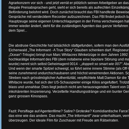
Agrarkonzern vor sich - und jetzt verrät er plötzlich seinen Arbeitgeber an das
illegale Preisabsprachen geht, sieht er sich bereits als aufrechten Einzelkäm
Beförderung belohnt wird. Doch zunächst braucht das FBI handfeste Beweise. W
Gespräche mit verstecktem Recorder aufzuzeichnen. Das FBI findet jedoch b
Hauptzeuge seine eigenen Unterschlagungen in der Firma verschwiegen hat
immer wieder ändert, steht für die zuständigen Agenten das ganze Verfahre
dem Spiel...
Die abstruse Geschichte hat tatsächlich stattgefunden, sofern man den Ausf
Eichenwald „The Informant - A True Story" Glauben schenken darf. Regisseu
„Ocean"-Trilogie) bringt nun Marc Whitacres Winkelzüge in den Jahren 1992 
hochkarätige Informant des FBI (dem notabene eine bipolare Störung und ma
wurde) nennt sich selbst Geheimagent 0014 -
„doppelt so smart wie 007".
Abe
Und wenn der smarte Spitzel schweigt, so führt seine innere Stimme (als Off
seine zunehmend undurchschaubaren und höchst verwirrenden Aktionen. Sod
Streben nach grösstmöglicher Authentizität, verpflichtete Matt Damon für die 
Whitacre wurde, hat sich der US-Schauspieler einige Kilos angefuttert. Trotzd
blass und unnahbar. Dies liegt jedoch nicht am herausragenden Talent von
inkohärenten Inszenierung. Verzettelte Handlungsstränge und ein bunter Ge
ganz grossen Kinospass.
Fazit: Persiflage auf Agentenfilme? Satire? Groteske? Komödiantische Farce
das eine wie das andere. Das macht „The Informant!" zwar unterhaltsam, verm
überzeugen. Der ideale Film für Zuschauer mit Freude am Rätselraten.