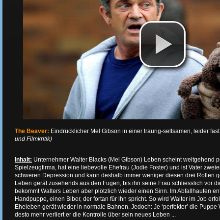
The Beaver:
Eindrücklicher Mel Gibson in einer traurig-seltsamen, leider f
und Filmkritik)
Inhalt
:
Unternehmer Walter Blacks (Mel Gibson) Leben scheint weitgehend perf
Spielzeugfirma, hat eine liebevolle Ehefrau (Jodie Foster) und ist Vater zwei
schweren Depression und kann deshalb immer weniger diesen drei Rollen ge
Leben gerät zusehends aus den Fugen, bis ihn seine Frau schliesslich vor die
bekommt Walters Leben aber plötzlich wieder einen Sinn. Im Abfallhaufen ent
Handpuppe, einen Biber, der fortan für ihn spricht. So wird Walter im Job erf
Eheleben gerät wieder in normale Bahnen. Jedoch: Je ‘perfekter’ die Puppe 
desto mehr verliert er die Kontrolle über sein neues Leben ...