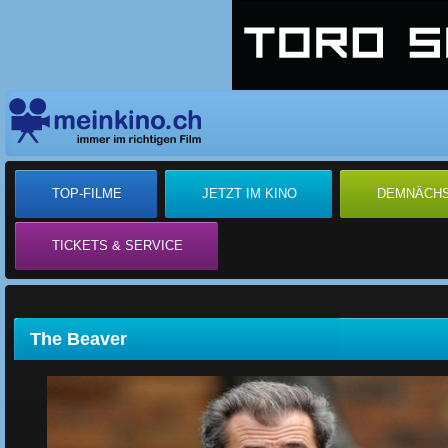
TOP-FILME
JETZT IM KINO
DEMNÄCH
TICKETS & SERVICE
The Beaver