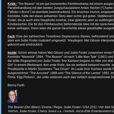
Kritik:
“The Beaver” ist ein gut inszeniertes Familiendrama mit einem ausge
Parallelhandlung mit den beiden Jungschauspielern Anton Yelchin (“Charlie B
(“Winter’s Bone”) ist ebenfalls beeindruckend. Ein bisschen Humor, eingebett
Komödie, hätte der etwas seltsamen Story aber sicher gut getan. Stattdessen
Foster, die ja auch eine Hauptrolle innehat, zwar gekonnt, aber zu aufdringli
Kinobesucher. Die für den Filmbesucher befremdende Idee mit der spreche
Ironie vertragen. Dann wäre die ganze Geschichte etwas glaubhafter ausgefa
Fazit
:
Eine der zahlreichen Tinseltown-Depressions-Stories, befremdend und
aber von Jodie Foster routiniert umgesetzt. ‘Haudegen’ Mel Gibson interpreti
gekonnt und eindrücklich.
Inside
:
Schon einmal haben Mel Gibson und Jodie Foster zusammen einen Fi
Komödie “Maverick” 1994. “The Beaver” ist nach “Little Man Tate” (1991) und
die dritte Regiearbeit von Jodie Foster. Ihre Karriere begann im Alter von dr
Girl” in einem Werbespot. Ihre erste Rolle, die sie weltweit bekannt machte, 
Prostituierte in Martin Scorseses “Taxi Driver”. Im Laufe ihrer Karriere wurde 
ausgezeichnet: “The Accused” 1988 und “The Silence of the Lambs” 1991. Im
Firma ‘Egg Pictures’, die unter anderem auch das vielfach ausgezeichnete Dr
Benny Furth
The Beaver (Der Biber) / Drama / Regie: Jodie Foster / USA 2011 / mit: Mel 
Yelchin, Jodie Foster, Cherry Jones u.a. / Verleih: Ascot-Elite Entertainment G