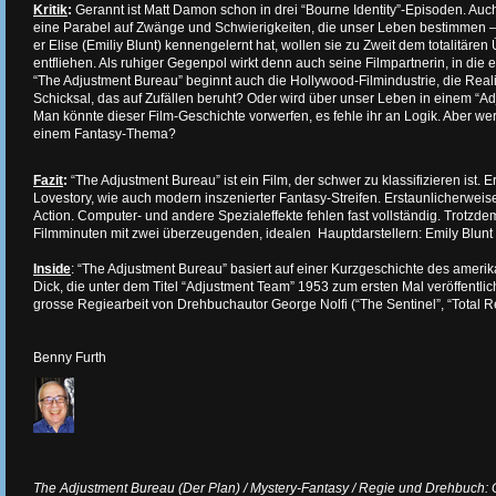
Kritik
:
Gerannt ist Matt Damon schon in drei “Bourne Identity”-Episoden. Auc
eine Parabel auf Zwänge und Schwierigkeiten, die unser Leben bestimmen 
er Elise (Emiliy Blunt) kennengelernt hat, wollen sie zu Zweit dem totalitä
entfliehen. Als ruhiger Gegenpol wirkt denn auch seine Filmpartnerin, in die er
“The Adjustment Bureau” beginnt auch die Hollywood-Filmindustrie, die Realit
Schicksal, das auf Zufällen beruht? Oder wird über unser Leben in einem “
Man könnte dieser Film-Geschichte vorwerfen, es fehle ihr an Logik. Aber wer
einem Fantasy-Thema?
Fazit
:
“The Adjustment Bureau” ist ein Film, der schwer zu klassifizieren ist. 
Lovestory, wie auch modern inszenierter Fantasy-Streifen. Erstaunlicherweise
Action. Computer- und andere Spezialeffekte fehlen fast vollständig. Trot
Filmminuten mit zwei überzeugenden, idealen Hauptdarstellern: Emily Blun
Inside
: “The Adjustment Bureau” basiert auf einer Kurzgeschichte des amerik
Dick, die unter dem Titel “Adjustment Team” 1953 zum ersten Mal veröffentlich
grosse Regiearbeit von Drehbuchautor George Nolfi (“The Sentinel”, “Total Re
Benny Furth
The Adjustment Bureau (Der Plan) / Mystery-Fantasy / Regie und Drehbuch: G