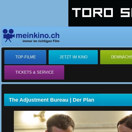
TOP-FILME
JETZT IM KINO
DEMNÄCH
TICKETS & SERVICE
The Adjustment Bureau | Der Plan