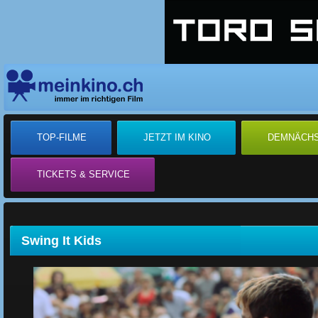
TOP-FILME
JETZT IM KINO
DEMNÄCH
TICKETS & SERVICE
Swing It Kids