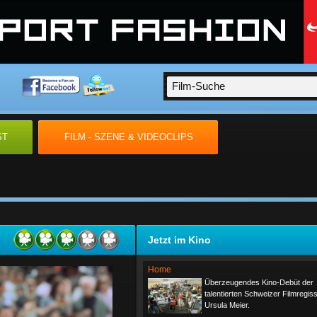
ST
FILM - SZENE & VIDEOCLIPS
Jetzt im Kino
Home
Überzeugendes Kino-Debüt der
talentierten Schweizer Filmregis
Ursula Meier.