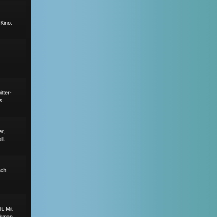
 Kino.
itter-
s.
r,
ll.
ach
t. Mit
ckman.