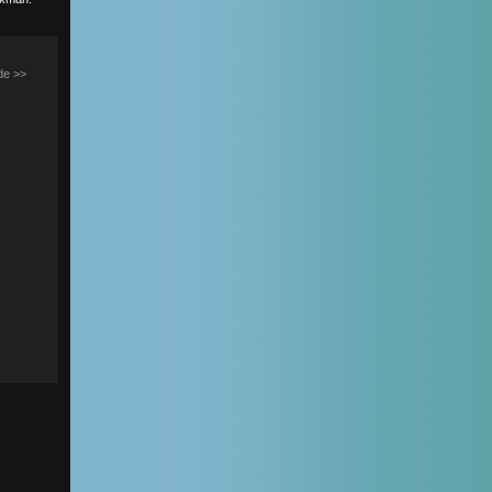
de
>>