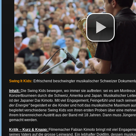
Swing It Kids:
Erfrischend beschwingter musikalischer Schweizer Dokumenta
Inhalt:
Die Swing Kids bewegen, wo immer sie auftreten: sei es am Montreux 
Konzerttourneen durch die Schweiz, Amerika und Japan. Musikalischer Leit
ist der Japaner Dai Kimoto. Mit viel Engagement, Feingefühl und nach sein
der Energie”
begeistert er die Kinder und holt das musikalische Maximum au
begleitet verschiedene Swing Kids von ihren ersten Proben über eine mehrw
ihrem tränenreichen Austritt aus der Band mit 18 Jahren. Dann muss Jüngere
gemacht werden.
Kritik – Kurz & Knapp:
Filmemacher Fabian Kimoto bringt mit viel Engage
seines Vaters auf die grosse Leinwand. Ein lebhafter Dokfilm, dessen musikal