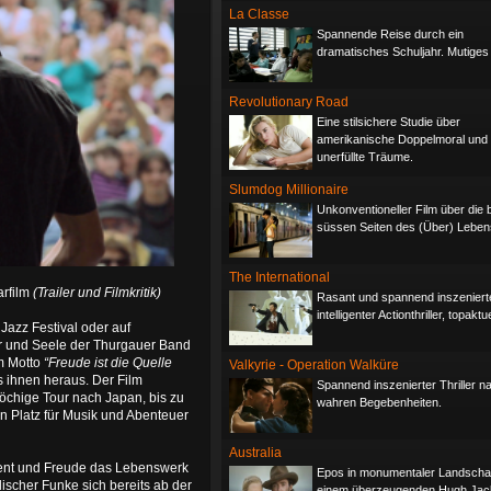
La Classe
Spannende Reise durch ein
dramatisches Schuljahr. Mutiges
Revolutionary Road
Eine stilsichere Studie über
amerikanische Doppelmoral und
unerfüllte Träume.
Slumdog Millionaire
Unkonventioneller Film über die b
süssen Seiten des (Über) Leben
The International
rfilm
(Trailer und Filmkritik)
Rasant und spannend inszenierte
intelligenter Actionthriller, topaktue
Jazz Festival oder auf
er und Seele der Thurgauer Band
em Motto
“Freude ist die Quelle
Valkyrie - Operation Walküre
s ihnen heraus. Der Film
Spannend inszenierter Thriller n
öchige Tour nach Japan, bis zu
wahren Begebenheiten.
n Platz für Musik und Abenteuer
Australia
ment und Freude das Lebenswerk
Epos in monumentaler Landschaf
ischer Funke sich bereits ab der
einem überzeugenden Hugh Ja