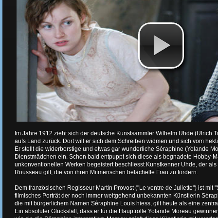
Im Jahre 1912 zieht sich der deutsche Kunstsammler Wilhelm Uhde (Ulrich T
aufs Land zurück. Dort will er sich dem Schreiben widmen und sich vom hekt
Er stellt die widerborstige und etwas gar wunderliche Séraphine (Yolande Mor
Dienstmädchen ein. Schon bald entpuppt sich diese als begnadete Hobby-Ma
unkonventionellen Werken begeistert beschliesst Kunstkenner Uhde, der als
Rousseau gilt, die von ihren Mitmenschen belächelte Frau zu fördern.
Dem französischen Regisseur Martin Provost ("Le ventre de Juliette") ist mi
filmisches Porträt der noch immer weitgehend unbekannten Künstlerin Sérap
die mit bürgerlichem Namen Séraphine Louis hiess, gilt heute als eine zentral
Ein absoluter Glücksfall, dass er für die Hauptrolle Yolande Moreau gewinn