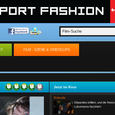
ST
FILM - SZENE & VIDEOCLIPS
Jetzt im Kino
Robuste
Dépardieu brilliert, und die New
Lukumuena fasziniert.