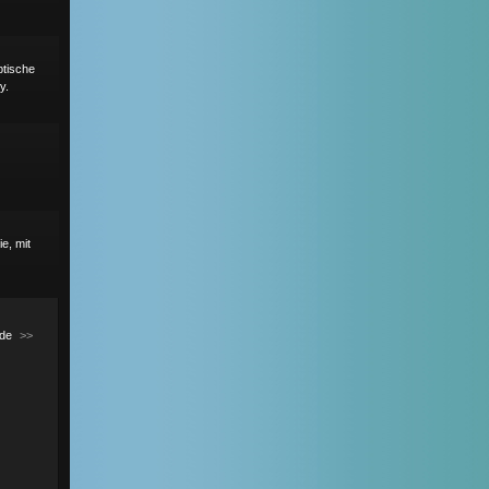
ptische
y.
e, mit
de
>>