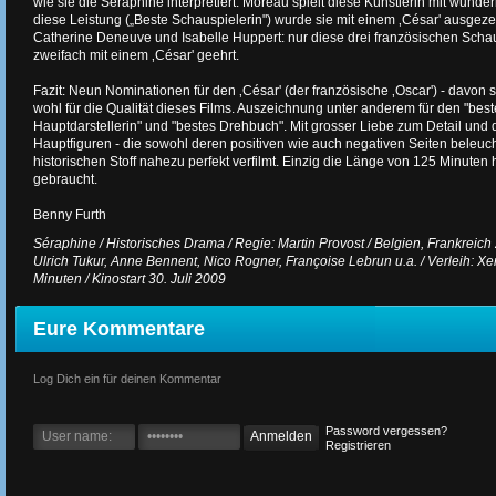
wie sie die Séraphine interpretiert. Moreau spielt diese Künstlerin mit wunder
diese Leistung („Beste Schauspielerin") wurde sie mit einem ‚César' ausgezei
Catherine Deneuve und Isabelle Huppert: nur diese drei französischen Scha
zweifach mit einem ‚César' geehrt.
Fazit: Neun Nominationen für den ‚César' (der französische ‚Oscar') - davon
wohl für die Qualität dieses Films. Auszeichnung unter anderem für den "beste
Hauptdarstellerin" und "bestes Drehbuch". Mit grosser Liebe zum Detail und 
Hauptfiguren - die sowohl deren positiven wie auch negativen Seiten beleuch
historischen Stoff nahezu perfekt verfilmt. Einzig die Länge von 125 Minuten 
gebraucht.
Benny Furth
Séraphine / Historisches Drama / Regie: Martin Provost / Belgien, Frankreich
Ulrich Tukur, Anne Bennent, Nico Rogner, Françoise Lebrun u.a. / Verleih: Xen
Minuten / Kinostart 30. Juli 2009
Eure Kommentare
Log Dich ein für deinen Kommentar
Password vergessen?
Registrieren