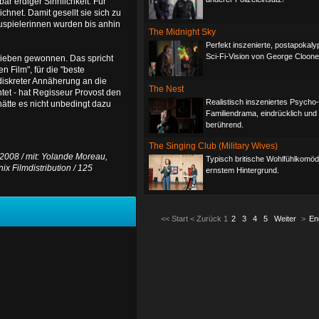
bar erdiger Sinnlichkeit. Für
chnet. Damit gesellt sie sich zu
uspielerinnen wurden bis anhin
The Midnight Sky
Perfekt inszenierte, postapokaly
Sci-Fi-Vision von George Cloone
 sieben gewonnen. Das spricht
n Film", für die "beste
diskreter Annäherung an die
The Nest
tet - hat Regisseur Provost den
Realistisch inszeniertes Psycho-
hätte es nicht unbedingt dazu
Familiendrama, eindrücklich und
berührend.
The Singing Club (Military Wives)
 2008 / mit: Yolande Moreau,
Typisch britische Wohlfühlkomödi
ix Filmdistribution / 125
ernstem Hintergrund.
<<
Start
<
Zurück
1
2
3
4
5
Weiter
>
En