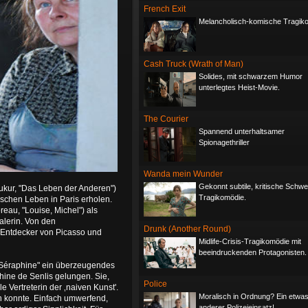
French Exit
Melancholisch-komische Tragik
Cash Truck (Wrath of Man)
Solides, mit schwarzem Humor
unterlegtes Heist-Movie.
The Courier
Spannend unterhaltsamer
Spionagethriller
Wanda mein Wunder
Gekonnt subtile, kritische Schwe
ukur, "Das Leben der Anderen")
Tragikomödie.
ischen Leben in Paris erholen.
eau, "Louise, Michel") als
lerin. Von den
Drunk (Another Round)
 Entdecker von Picasso und
Midlife-Crisis-Tragikomödie mit
beeindruckenden Protagonisten.
t "Séraphine" ein überzeugendes
hine de Senlis gelungen. Sie,
Police
e Vertreterin der ‚naiven Kunst'.
Moralisch in Ordnung? Ein etwa
en konnte. Einfach umwerfend,
anderer Polizeieinsatz!