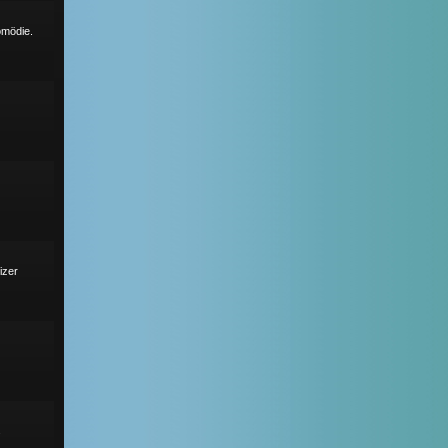
omödie.
izer
s