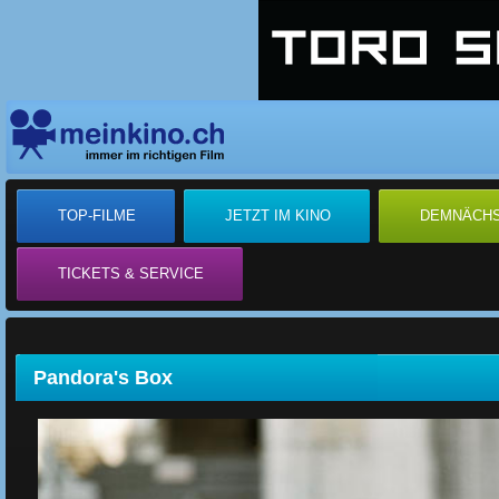
TOP-FILME
JETZT IM KINO
DEMNÄCH
TICKETS & SERVICE
Pandora's Box