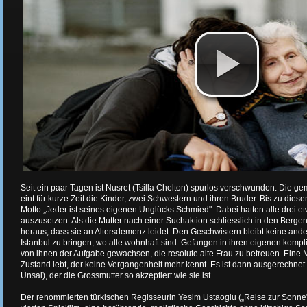
Seit ein paar Tagen ist Nusret (Tsilla Chelton) spurlos verschwunden. Die 
eint für kurze Zeit die Kinder, zwei Schwestern und ihren Bruder. Bis zu dies
Motto „Jeder ist seines eigenen Unglücks Schmied". Dabei hatten alle drei
auszusetzen. Als die Mutter nach einer Suchaktion schliesslich in den Bergen 
heraus, dass sie an Altersdemenz leidet. Den Geschwistern bleibt keine an
Istanbul zu bringen, wo alle wohnhaft sind. Gefangen in ihren eigenen kompli
von ihnen der Aufgabe gewachsen, die resolute alte Frau zu betreuen. Eine M
Zustand lebt, der keine Vergangenheit mehr kennt. Es ist dann ausgerechnet 
Ünsal), der die Grossmutter so akzeptiert wie sie ist ...
Der renommierten türkischen Regisseurin Yesim Ustaoglu („Reise zur Sonne",