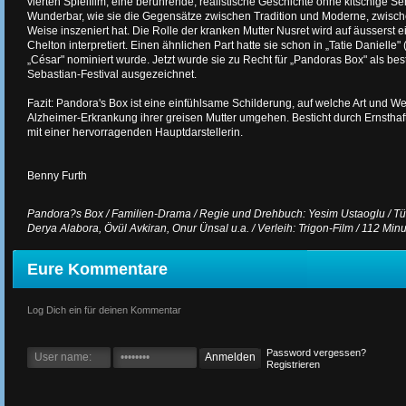
vierten Spielfilm, eine berührende, realistische Geschichte ohne kitschige Se
Wunderbar, wie sie die Gegensätze zwischen Tradition und Moderne, zwisch
Weise inszeniert hat. Die Rolle der kranken Mutter Nusret wird auf äusserst e
Chelton interpretiert. Einen ähnlichen Part hatte sie schon in „Tatie Danielle" 
„César" nominiert wurde. Jetzt wurde sie zu Recht für „Pandoras Box" als bes
Sebastian-Festival ausgezeichnet.
Fazit: Pandora's Box ist eine einfühlsame Schilderung, auf welche Art und We
Alzheimer-Erkrankung ihrer greisen Mutter umgehen. Besticht durch Ernsthaft
mit einer hervorragenden Hauptdarstellerin.
Benny Furth
Pandora?s Box / Familien-Drama / Regie und Drehbuch: Yesim Ustaoglu / Türke
Derya Alabora, Övül Avkiran, Onur Ünsal u.a. / Verleih: Trigon-Film / 112 Minu
Eure Kommentare
Log Dich ein für deinen Kommentar
Password vergessen?
Registrieren