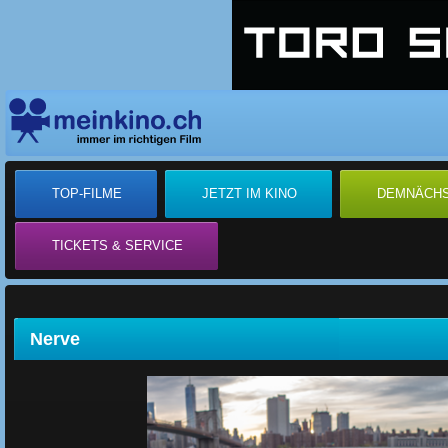
TOP-FILME
JETZT IM KINO
DEMNÄCH
TICKETS & SERVICE
Nerve