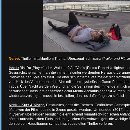
Nerve:
Thriller mit aktuellem Thema. Überzeugt nicht ganz
(Trailer und Filmkr
Inhalt:
Bist Du ‚Player‘ oder ‚Watcher‘? Auf Vee’s (Emma Roberts) Highschool
Gesprächsthema mehr als die immer riskanter werdenden Herausforderungen
‚Nerve‘ seinen Spielern stellt. Die eher schüchterne Vee meldet sich trotzdem
vom Kick des Verbotenen bricht Vee mit ihrem mysteriösen Game-Patner Ian (
Tabus. Über Nacht werden Vee und Ian die Sensation des immer gefährlich 
herausfindet, dass ihre gesamten Social-Media-Accounts gehackt wurden un
wieder auszusteigen, muss sie feststellen, dass es dafür längst zu spät ist ...
Kritik – Kurz & Knapp
:
Erstaunlich, dass die Themen ‚Gefährliche Gamespiel
öfters von der Filmindustrie in Szene gesetzt wurden. ‚Unfriended’ (2014) hat 
In „Nerve“ überzeugen lediglich die erfrischend romantisch-ironischen Anfa
höchst unrealistischen Plots und unlogischen Showdowns geht die wichtige B
den beiden Hauptfiguren sympathisch gespielten Thriller verloren.