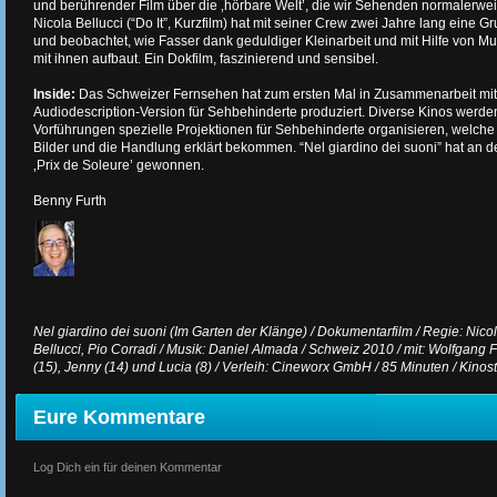
und berührender Film über die ‚hörbare Welt’, die wir Sehenden normaler
Nicola Bellucci (“Do It”, Kurzfilm) hat mit seiner Crew zwei Jahre lang eine 
und beobachtet, wie Fasser dank geduldiger Kleinarbeit und mit Hilfe von M
mit ihnen aufbaut. Ein Dokfilm, faszinierend und sensibel.
Inside:
Das Schweizer Fernsehen hat zum ersten Mal in Zusammenarbeit mi
Audiodescription-Version für Sehbehinderte produziert. Diverse Kinos werd
Vorführungen spezielle Projektionen für Sehbehinderte organisieren, welche
Bilder und die Handlung erklärt bekommen. “Nel giardino dei suoni” hat an 
‚Prix de Soleure’ gewonnen.
Benny Furth
Nel giardino dei suoni (Im Garten der Klänge) / Dokumentarfilm / Regie: Nicol
Bellucci, Pio Corradi / Musik: Daniel Almada / Schweiz 2010 / mit: Wolfgang
(15), Jenny (14) und Lucia (8) / Verleih: Cineworx GmbH / 85 Minuten / Kinos
Eure Kommentare
Log Dich ein für deinen Kommentar