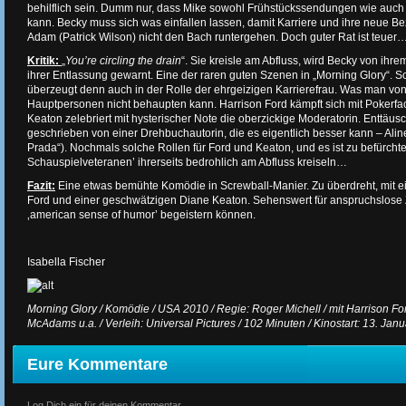
behilflich sein. Dumm nur, dass Mike sowohl Frühstückssendungen wie auch 
kann. Becky muss sich was einfallen lassen, damit Karriere und ihre neue B
Adam (Patrick Wilson) nicht den Bach runtergehen. Doch guter Rat ist teuer
Kritik:
„
You’re circling the drain
“. Sie kreisle am Abfluss, wird Becky von ihre
ihrer Entlassung gewarnt. Eine der raren guten Szenen in „Morning Glory“.
überzeugt denn auch in der Rolle der ehrgeizigen Karrierefrau. Was man v
Hauptpersonen nicht behaupten kann. Harrison Ford kämpft sich mit Pokerfa
Keaton zelebriert mit hysterischer Note die oberzickige Moderatorin. Enttäu
geschrieben von einer Drehbuchautorin, die es eigentlich besser kann – Alin
Prada“). Nochmals solche Rollen für Ford und Keaton, und es ist zu befürcht
Schauspielveteranen’ ihrerseits bedrohlich am Abfluss kreiseln…
Fazit:
Eine etwas bemühte Komödie in Screwball-Manier. Zu überdreht, mit 
Ford und einer geschwätzigen Diane Keaton. Sehenswert für anspruchslose Z
‚american sense of humor’ begeistern können.
Isabella Fischer
Morning Glory / Komödie / USA 2010 / Regie: Roger Michell / mit Harrison F
McAdams u.a. / Verleih: Universal Pictures / 102 Minuten / Kinostart: 13. Jan
Eure Kommentare
Log Dich ein für deinen Kommentar