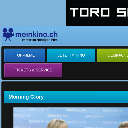
TOP-FILME
JETZT IM KINO
DEMNÄCH
TICKETS & SERVICE
Morning Glory