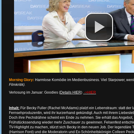
Morning Glory:
Harmlose Komödie im Medienbusiness. Viel Starpower, wen
Filmkritik).
Verlosung im Januar: Goodies (
Details HIER
)
->HIER
Inhalt:
Für Becky Fuller (Rachel McAdams) platzt ein Lebenstraum: statt der
Fernsehproduzentin, wird ihr kurzerhand gekündigt. Auch mit ihrem Liebesleb
Doch ihre Pechsträhne scheint ein Ende zu nehmen. Sie erhält das Angebot, 
Frühstückssendung wieder mehr Zuschauer zu gewinnen. Felsenfest entsch
TV-Highlight zu machen, stürzt sich Becky in den neuen Job. Der legendär
(Harrison Ford) und die Moderatorin und Ex-Schönheitskönigin Colleen Peck 