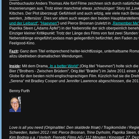
Drehbuchautor Anders Thomas.Alle fünf Filme zeichnen sich durch natürlich
Inszenierungen aus. Trotz einer manchmal etwas ‚schnulzigen‘ Story ist „Love 
Kitsches. Der Plot überzeugt: Gefühlvoll und auch witzig, wie viele nach Be
werden, ‚bittersüss’. Dies vor allem auch wegen den beiden Hauptdarsteller
und der Leibarzt“
,
"Haevnen"
) und Pierce Brosnan (zuletzt in
„Remember Me
Paprika Steen („Adams Äpfel“) in der Nebenrolle der sich oberpeinlich be
Einziger kleiner Kritikpunkt: Trotz der Länge des Films von fast zwei Stunde
Nebenstränge eingeführt,sodass man gelegentlich befürchtet, den Faden zu 
Feelgood-Kino.
Fazit
:
Ganz dem Titel entsprechend heiter-leichtfüssige, unterhaltsame Roma
allzu übetrieben dramatischen Wendungen.
Inside
:
Mit dem Drama
„In a better World“
(Orig.titel "Haevnen") holte sich 
Bier ("Brothers - Zwischen Brüdern", Orig.titel "Brødre") im Jahre 2011 eine
Globe für den besten nicht-englischsprachigen Film. Kürzlich hat sie die Dreh
„Serena“ mit Bradley Cooper und Jennifer Lawrence abgeschlossen, die 201
Benny Furth
Love is all you need (Originaltitel: Den skaldede frisør) / Tragikomödie / Reg
Schweden, Italien 2012 / mit: Pierce Brosnan, Trine Dyrholm, Paprika Steen,
Kim Bodnia u.a. / Verleih: Frenetic Films AG / 112 Minuten / Kinostart: 27. D