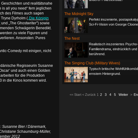
e Geschichten und realitätsnahe
is all you need“ fern jeglichen
such des Filmes auch sagen
The Midnight Sky
n Tryne Dyrholm (
„Die Königin
Perfekt inszenierte, postapokaly
“
und „The Ghostwriter") sowie
Sci-Fi-Vision von George Cloone
nehmenden Schwägerin Benedikt.
n werden zu viele Figuren und
verlieren. Ansonsten: Pures
The Nest
Realistisch inszeniertes Psycho-
Familiendrama, eindrücklich und
ntic-Comedy mit einigen, nicht
berührend.
The Singing Club (Military Wives)
die dänische Regisseurin Susanne
Typisch britische Wohlfühlkomödi
n ‚Oscar‘ und auch einen Golden
ernstem Hintergrund.
arbeiten für die Produktion
3 in die Kinos kommen wird.
<<
Start
<
Zurück
1
2
3
4
5
Weiter
>
En
ie: Susanne Bier / Dänemark,
 Christiane Schaumburg-Müller,
ezember 2012