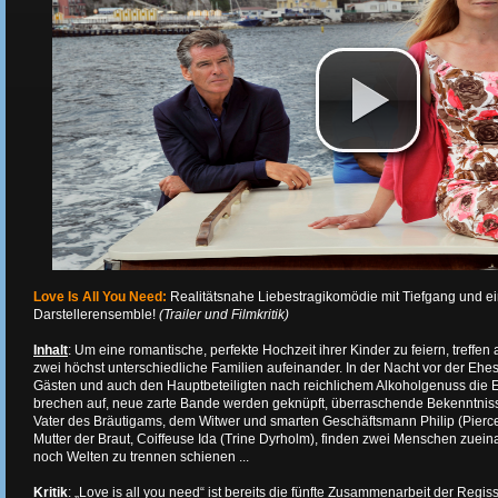
Love Is All You Need:
Realitätsnahe Liebestragikomödie mit Tiefgang und 
Darstellerensemble!
(Trailer und Filmkritik)
Inhalt
: Um eine romantische, perfekte Hochzeit ihrer Kinder zu feiern, treffen 
zwei höchst unterschiedliche Familien aufeinander. In der Nacht vor der Eh
Gästen und auch den Hauptbeteiligten nach reichlichem Alkoholgenuss die E
brechen auf, neue zarte Bande werden geknüpft, überraschende Bekenntnis
Vater des Bräutigams, dem Witwer und smarten Geschäftsmann Philip (Pierce
Mutter der Braut, Coiffeuse Ida (Trine Dyrholm), finden zwei Menschen zuein
noch Welten zu trennen schienen ...
Kritik
: „Love is all you need“ ist bereits die fünfte Zusammenarbeit der Reg