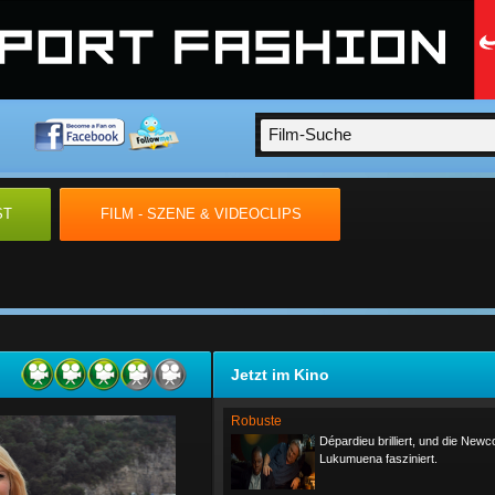
ST
FILM - SZENE & VIDEOCLIPS
Jetzt im Kino
Robuste
Dépardieu brilliert, und die New
Lukumuena fasziniert.