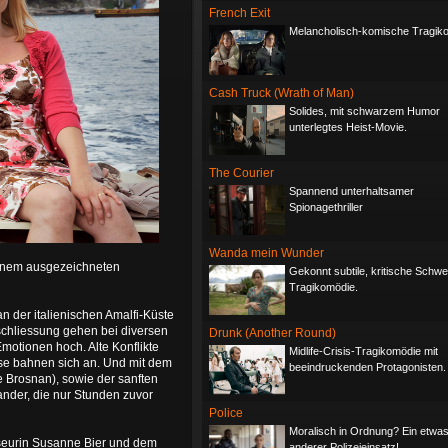
French Exit
Melancholisch-komische Tragik
Cash Truck (Wrath of Man)
Solides, mit schwarzem Humor
unterlegtes Heist-Movie.
The Courier
Spannend unterhaltsamer
Spionagethriller
Wanda mein Wunder
einem ausgezeichneten
Gekonnt subtile, kritische Schwe
Tragikomödie.
an der italienischen Amalfi-Küste
eschliessung gehen bei diversen
Drunk (Another Round)
motionen hoch. Alte Konflikte
Midlife-Crisis-Tragikomödie mit
se bahnen sich an. Und mit dem
beeindruckenden Protagonisten.
 Brosnan), sowie der sanften
ander, die nur Stunden zuvor
Police
Moralisch in Ordnung? Ein etwa
isseurin Susanne Bier und dem
anderer Polizeieinsatz!