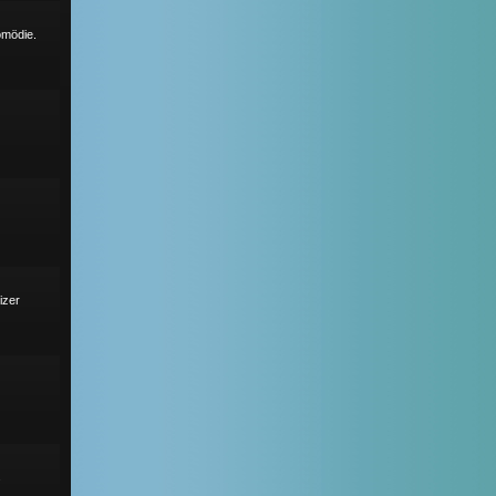
omödie.
izer
s