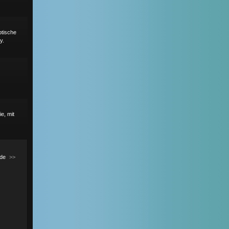
ptische
y.
e, mit
de
>>