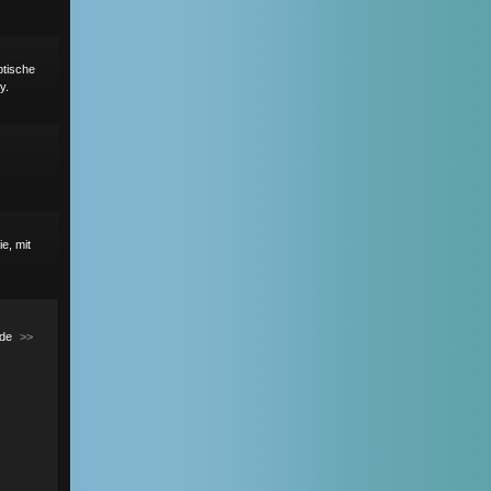
ptische
y.
e, mit
de
>>