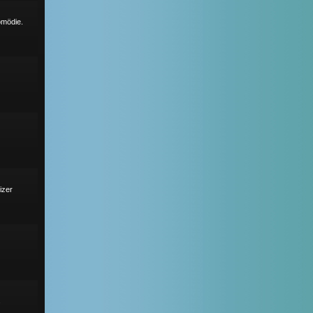
omödie.
izer
s