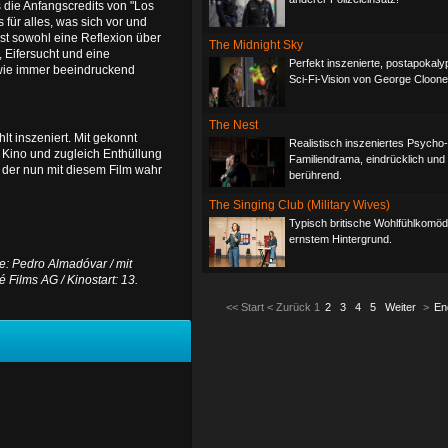
 die Anfangscredits von "Los
für alles, was sich vor und
ist sowohl eine Reflexion über
The Midnight Sky
 Eifersucht und eine
Perfekt inszenierte, postapokaly
 wie immer beeindruckend
Sci-Fi-Vision von George Cloone
The Nest
lt inszeniert. Mit gekonnt
Realistisch inszeniertes Psycho-
 Kino und zugleich Enthüllung
Familiendrama, eindrücklich und
, der nun mit diesem Film wahr
berührend.
The Singing Club (Military Wives)
Typisch britische Wohlfühlkomödi
ernstem Hintergrund.
: Pedro Almadóvar / mit
é Films AG / Kinostart: 13.
<<
Start
<
Zurück
1
2
3
4
5
Weiter
>
En