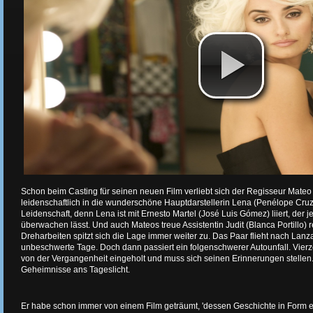
Schon beim Casting für seinen neuen Film verliebt sich der Regisseur Mateo
leidenschaftlich in die wunderschöne Hauptdarstellerin Lena (Penélope Cruz)
Leidenschaft, denn Lena ist mit Ernesto Martel (José Luis Gómez) liiert, der 
überwachen lässt. Und auch Mateos treue Assistentin Judit (Blanca Portillo) re
Dreharbeiten spitzt sich die Lage immer weiter zu. Das Paar flieht nach Lanz
unbeschwerte Tage. Doch dann passiert ein folgenschwerer Autounfall. Vier
von der Vergangenheit eingeholt und muss sich seinen Erinnerungen stell
Geheimnisse ans Tageslicht.
Er habe schon immer von einem Film geträumt, 'dessen Geschichte in Form ei