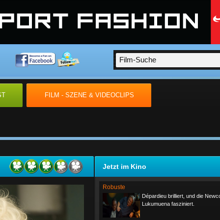
ST
FILM - SZENE & VIDEOCLIPS
Jetzt im Kino
Robuste
Dépardieu brilliert, und die New
Lukumuena fasziniert.