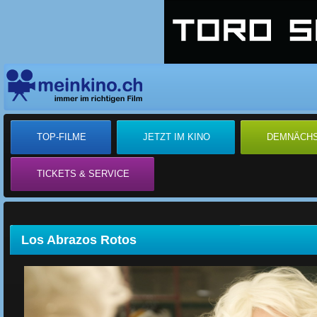
TOP-FILME
JETZT IM KINO
DEMNÄCH
TICKETS & SERVICE
Los Abrazos Rotos