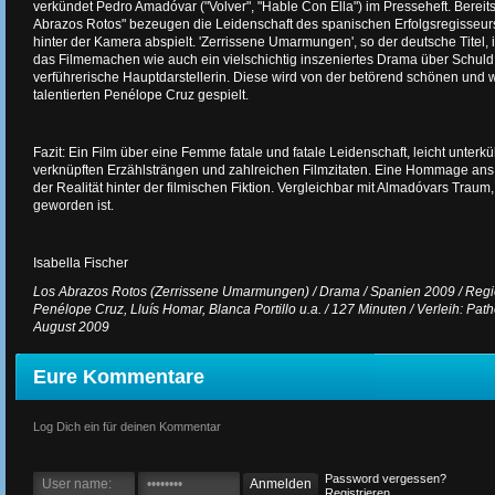
verkündet Pedro Amadóvar ("Volver", "Hable Con Ella") im Presseheft. Bereits
Abrazos Rotos" bezeugen die Leidenschaft des spanischen Erfolgsregisseurs 
hinter der Kamera abspielt. 'Zerrissene Umarmungen', so der deutsche Titel, 
das Filmemachen wie auch ein vielschichtig inszeniertes Drama über Schuld,
verführerische Hauptdarstellerin. Diese wird von der betörend schönen und
talentierten Penélope Cruz gespielt.
Fazit: Ein Film über eine Femme fatale und fatale Leidenschaft, leicht unterküh
verknüpften Erzählsträngen und zahlreichen Filmzitaten. Eine Hommage ans
der Realität hinter der filmischen Fiktion. Vergleichbar mit Almadóvars Traum
geworden ist.
Isabella Fischer
Los Abrazos Rotos (Zerrissene Umarmungen) / Drama / Spanien 2009 / Regie
Penélope Cruz, Lluís Homar, Blanca Portillo u.a. / 127 Minuten / Verleih: Path
August 2009
Eure Kommentare
Log Dich ein für deinen Kommentar
Password vergessen?
Registrieren