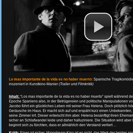
Lo mas importante de la vida es no haber muerto:
Spanische Tragikomödie
inszeniert in Kunstkino-Manier
(Trailer und Filmkritik)
Inhalt:
“Los mas importante de la vida es no haber muerto” spielt während der
Epoche Spaniens also, in der Betrügereien und politische Manipulationen vo
Jacobo führt ein glückliches Leben mit seiner Frau Helena. Doch plötzlich hö
Geräusche im Haus. Er macht sich auf und erspäht kurz einen Unbekannten,
seine Zimmer irrt. Dieser entwischt ihm aber. Helena besänftigt ihren Eheman
sicher an Schlafwandel leide und daher halluziniere. Die Situation wird abe
beginnt sich zu fürchten, dass er allmählich den Verstand verliert ...
Kritik
:
Eines ist sicher: Mainstream-Kino ist es nicht, das Werk der beiden 