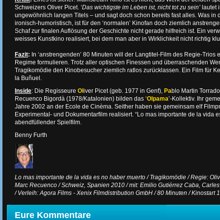
Schweizers Oliver Picet.
‘Das wichtigste im Leben ist, nicht tot zu sein’
lautet 
ungewöhnlich langen Titels – und sagt doch schon bereits fast alles. Was in 
ironisch-humoristisch, ist für den ‘normalen’ Kinofan doch ziemlich anstren
Schaf zur finalen Auflösung der Geschichte nicht gerade hilfreich ist. Ein ver
weisses Kunstkino realisiert, bei dem man aber in Wirklichkeit nicht richtig klu
Fazit
:
In ‘anstrengenden’ 80 Minuten will der Langtitel-Film des Regie-Trios
Regime formulieren. Trotz aller optischen Finessen und überraschenden We
Tragikomödie den Kinobesucher ziemlich ratlos zurücklassen. Ein Film für 
la Buñuel.
Inside
: Die Regisseure
Ol
iver Picet (geb. 1977 in Genf),
Pa
blo Martin Torrad
Recuenco Bigordà (1978/Katalonien) bilden das ‘
Olpama
’-Kollektiv. Ihr g
Jahre 2002 an der Ecole de Cinèma. Seither haben sie gemeinsam elf Filmpro
Experimental- und Dokumentarfilm realisiert. “Lo mas importante de la vida es
abendfüllender Spielfilm.
Benny Furth
Lo mas importante de la vida es no haber muerto / Tragikomödie / Regie: Olivi
Marc Recuenco / Schweiz, Spanien 2010 / mit: Emilio Gutiérrez Caba, Carle
/ Verleih: Agora Films - Xenix Filmdistribution GmbH / 80 Minuten / Kinostart 1
Eure Kommentare