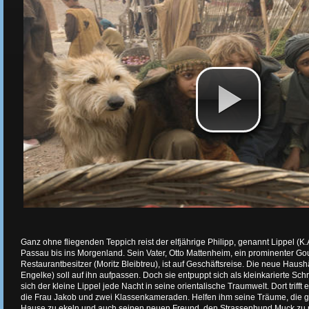
Ganz ohne fliegenden Teppich reist der elfjährige Philipp, genannt Lippel (K
Passau bis ins Morgenland. Sein Vater, Otto Mattenheim, ein prominenter G
Restaurantbesitzer (Moritz Bleibtreu), ist auf Geschäftsreise. Die neue Haus
Engelke) soll auf ihn aufpassen. Doch sie entpuppt sich als kleinkarierte Sch
sich der kleine Lippel jede Nacht in seine orientalische Traumwelt. Dort trifft
die Frau Jakob und zwei Klassenkameraden. Helfen ihm seine Träume, die 
Hause zu ekeln und auch seinen neuen Freund, den Strassenhund Muck zu 