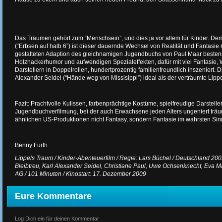
Das Träumen gehört zum “Menschsein”, und dies ja vor allem für Kinder. De
(“Erbsen auf halb 6”) ist dieser dauernde Wechsel von Realität und Fantasie m
gestalteten Adaption des gleichnamigen Jugendbuchs von Paul Maar beste
Holzhackerhumor und aufwendigen Spezialeffekten, dafür mit viel Fantasie, W
Darstellern in Doppelrollen, hundertprozentig familienfreundlich inszeniert. 
Alexander Seidel (“Hände weg von Missisippi”) ideal als der verträumte Lipp
Fazit: Prachtvolle Kulissen, farbenprächtige Kostüme, spielfreudige Darstel
Jugendbuchverfilmung, bei der auch Erwachsene jeden Alters ungeniert tr
ähnlichen US-Produktionen nicht Fantasy, sondern Fantasie im wahrsten Si
Benny Furth
Lippels Traum / Kinder-Abenteuerfilm / Regie: Lars Büchel / Deutschland 2009
Bleibtreu, Karl Alexander Seidel, Christiane Paul, Uwe Ochsenknecht, Eva Matt
AG / 101 Minuten / Kinostart: 17. Dezember 2009
Eure Kommentare
Log Dich ein für deinen Kommentar