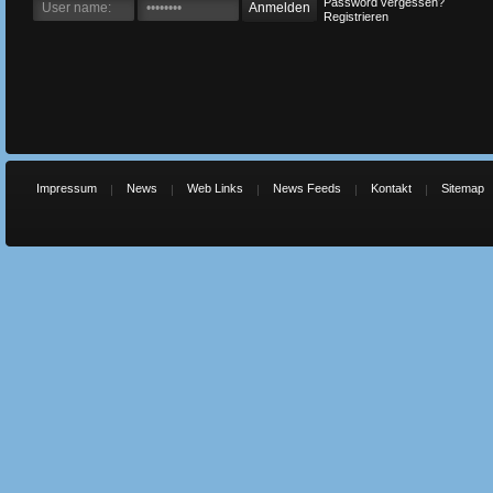
Password vergessen?
Registrieren
Impressum
News
Web Links
News Feeds
Kontakt
Sitemap