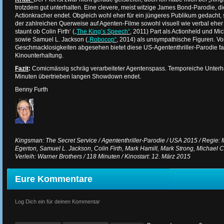
trotzdem gut unterhalten. Eine clevere, meist witzige James Bond-Parodie, die
Actionkracher endet. Obgleich wohl eher für ein jüngeres Publikum gedacht, 
der zahlreichen Querweise auf Agenten-Filme sowohl visuell wie verbal eher
staunt ob Colin Firth‘ (
„The King’s Speech“
, 2011) Part als Actionheld und Mi
sowie Samuel L. Jackson (
„Robocop“
, 2014) als unsympathische Figuren. Vo
Geschmacklosigkeiten abgesehen bietet diese US-Agententhriller-Parodie f
Kinounterhaltung.
Fazit
:
Comicmässig schräg verarbeiteter Agentenspass. Temporeiche Unterha
Minuten übertrieben langen Showdown endet.
Benny Furth
Kingsman: The Secret Service / Agententhriller-Parodie / USA 2015 / Regie: 
Egerton, Samuel L. Jackson, Colin Firth, Mark Hamill, Mark Strong, Michael Ca
Verleih: Warner Brothers / 118 Minuten / Kinostart: 12. März 2015
Eure Kommentare
Log Dich ein für deinen Kommentar