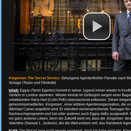
Kingsman: The Secret Service
:
Gelungene Agententhriller-Parodie nach Ma
Vorlage
(Trailer und Filmkritik)
Inhalt:
Eggsy (Taron Egerton) kommt in seiner Jugend immer wieder in Konfli
Vierteln in London stammen. Wieder einmal im Gefängnis wegen einer Bagatell
unbekannten Harry Hart (Colin Firth) überraschend entlassen. Dieser elegan
geheimnisumwitterten ‚Kingsman‘, einer elitären Agentenorganisation, die vo
(Michael Caine) angeführt wird. Er rekrutiert vielversprechende Teenager für 
Nachwuchsprogramm und hat unter anderen auch Eggsy dafür ausgewählt. Fü
ein ganz anderes Leben, denn die Zukunft sieht vor, dass die ‚Kingsman‘ d
Valentine (Samuel L. Jackson), der die Welt erobern will, das Handwerk legen
Kritik
:
Der Plot ist zwar nicht gerade geistreich, doch ich habe mich bei „Kin