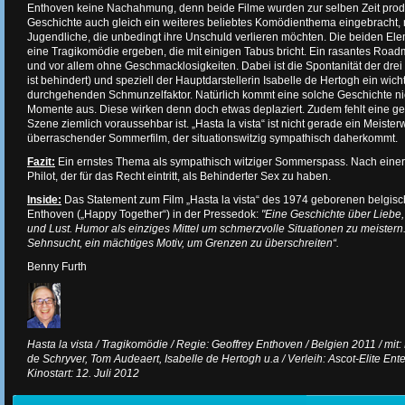
Enthoven keine Nachahmung, denn beide Filme wurden zur selben Zeit produz
Geschichte auch gleich ein weiteres beliebtes Komödienthema eingebracht,
Jugendliche, die unbedingt ihre Unschuld verlieren möchten. Die beiden 
eine Tragikomödie ergeben, die mit einigen Tabus bricht. Ein rasantes Ro
und vor allem ohne Geschmacklosigkeiten. Dabei ist die Spontanität der drei 
ist behindert) und speziell der Hauptdarstellerin Isabelle de Hertogh ein wich
durchgehenden Schmunzelfaktor. Natürlich kommt eine solche Geschichte n
Momente aus. Diese wirken denn doch etwas deplaziert. Zudem fehlt eine ge
Szene ziemlich voraussehbar ist. „Hasta la vista“ ist nicht gerade ein Meister
überraschender Sommerfilm, der situationswitzig sympathisch daherkommt.
Fazit:
Ein ernstes Thema als sympathisch witziger Sommerspass. Nach einer
Philot, der für das Recht eintritt, als Behinderter Sex zu haben.
Inside:
Das Statement zum Film „Hasta la vista“ des 1974 geborenen belgis
Enthoven („Happy Together“) in der Pressedok:
"Eine Geschichte über Liebe
und Lust. Humor als einziges Mittel um schmerzvolle Situationen zu meistern
Sehnsucht, ein mächtiges Motiv, um Grenzen zu überschreiten“.
Benny Furth
Hasta la vista / Tragikomödie / Regie: Geoffrey Enthoven / Belgien 2011 / mi
de Schryver, Tom Audeaert, Isabelle de Hertogh u.a / Verleih: Ascot-Elite Ent
Kinostart: 12. Juli 2012