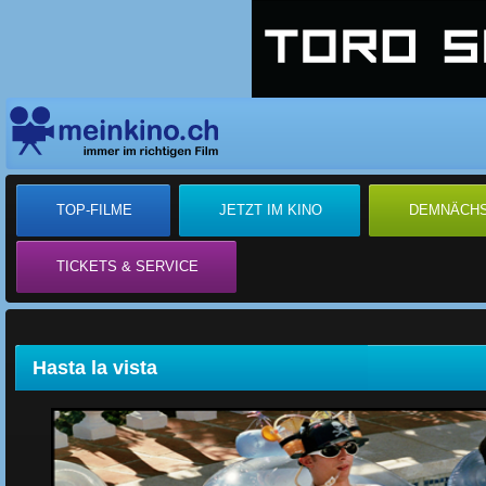
TOP-FILME
JETZT IM KINO
DEMNÄCH
TICKETS & SERVICE
Hasta la vista