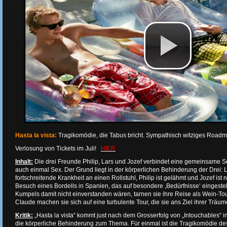
Hasta la vista:
Tragikomödie, die Tabus bricht. Sympathisch witziges Roadm
Verlosung von Tickets im Juli!
HIER
Inhalt:
Die drei Freunde Philip, Lars und Jozef verbindet eine gemeinsame S
auch einmal Sex. Der Grund liegt in der körperlichen Behinderung der Drei: La
fortschreitende Krankheit an einen Rollstuhl, Philip ist gelähmt und Jozef ist
Besuch eines Bordells in Spanien, das auf besondere ‚Bedürfnisse‘ eingestellt 
Kumpels damit nicht einverstanden wären, tarnen sie ihre Reise als Wein-Tou
Claude machen sie sich auf eine turbulente Tour, die sie ans Ziel ihrer Träume 
Kritik:
„Hasta la vista“ kommt just nach dem Grosserfolg von „Intouchables“ i
die körperliche Behinderung zum Thema. Für einmal ist die Tragikomödie d