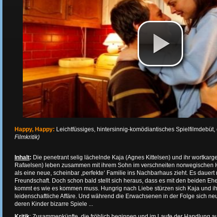
Happy, Happy:
Leichtfüssiges, hintersinnig-komödiantisches Spielfilmdebüt, 
Filmkritik)
Inhalt
:
Die penetrant selig lächelnde Kaja (Agnes Kittelsen) und ihr wortkar
Rafaelsen) leben zusammen mit ihrem Sohn im verschneiten norwegischen Hin
als eine neue, scheinbar ‚perfekte‘ Familie ins Nachbarhaus zieht. Es dauert 
Freundschaft. Doch schon bald stellt sich heraus, dass es mit den beiden Eh
kommt es wie es kommen muss. Hungrig nach Liebe stürzen sich Kaja und ih
leidenschaftliche Affäre. Und während die Erwachsenen in der Folge sich ne
deren Kinder bizarre Spiele ...
Kritik
: Zusammenkünfte, die fröhlich beginnen und im Laufe der Handlung au