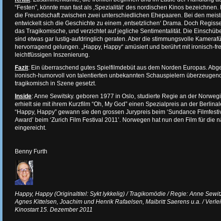
“Festen”, könnte man fast als ‚Spezialität‘ des nordischen Kinos bezeichnen
die Freundschaft zwischen zwei unterschiedlichen Ehepaaren. Bei den meis
entwickelt sich die Geschichte zu einem ‚entsetzlichen‘ Drama. Doch Regiss
das Tragikomische, und verzichtet auf jegliche Sentimentalität. Die Einsc
sind etwas gar lustig-aufdringlich geraten. Aber die stimmungsvolle Kameraf
hervorragend gelungen. „Happy, Happy“ amüsiert und berührt mit ironisch-f
leichtfüssigen Inszenierung.
Fazit
: Ein überraschend gutes Spielfilmdebüt aus dem Norden Europas. Ab
ironisch-humorvoll von talentierten unbekannten Schauspielern überzeugend 
tragikomisch in Szene gesetzt.
Inside
: Anne Sewitsky. geboren 1977 in Oslo, studierte Regie an der Norwe
erhielt sie mit ihrem Kurzfilm “Oh, My God” einen Spezialpreis an der Berlinale
“Happy, Happy” gewann sie den grossen Jurypreis beim ‘Sundance Filmfestiva
Award’ beim ‘Zurich Film Festival 2011’. Norwegen hat nun den Film für die 
eingereicht.
Benny Furth
Happy, Happy (Originaltitel: Sykt lykkelig) / Tragikomödie / Regie: Anne Sewi
Agnes Kittelsen, Joachim und Henrik Rafaelsen, Maibritt Saerens u.a. / Verlei
Kinostart 15. Dezember 2011