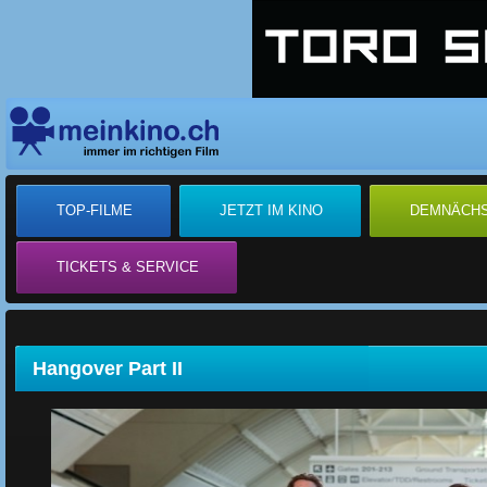
TOP-FILME
JETZT IM KINO
DEMNÄCH
TICKETS & SERVICE
Hangover Part II