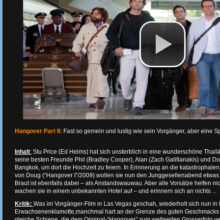
Hangover Part II:
Fast so gemein und lustig wie sein Vorgänger, aber eine Sp
Inhalt
:
Stu Price (Ed Helms) hat sich unsterblich in eine wunderschöne Thailän
seine besten Freunde Phil (Bradley Cooper), Alan (Zach Galifianakis) und Do
Bangkok, um dort die Hochzeit zu feiern. In Erinnerung an die katastrophale
von Doug (“Hangover I”/2009) wollen sie nun den Junggesellenabend etwas ge
Braut ist ebenfalls dabei – als Anstandswauwau. Aber alle Vorsätze helfen n
wachen sie in einem unbekannten Hotel auf – und erinnern sich an nichts ...
Kritik:
Was im Vorgänger-Film in Las Vegas geschah, wiederholt sich nun in
Erwachsenenklamotte,manchmal hart an der Grenze des guten Geschmacks in
gleiche Schiene, die dem Original-“Hangover” zum weltweiten Grosserfolg v