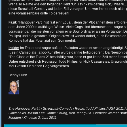
Wer also Reime wie den folgenden liebt “Oh, i think i’m getting sick, i was fu....
diese Screwball-Comedy auf jeden Fall zusagen! Und wer immer noch nicht g
eine voraussehbare dritte Folge freuen!
Fazit:
“Hangover Part II”ist fast ein ‘Equal’, denn der Plot ähnelt dem erfolg
dem Jahre 2009 in auffälliger Weise. Viele Gags sind überraschend, sogar sc
voraussehbar, die meisten vor allem eine Spur ordinärer als im Vorgänger. D
Phillips) und die gesamte ‘Originalcrew’ ist wieder dabei, auch Boxchampion
Komödie hat das Potenzial zum Sommerhit.
Inside:
Im Trailer und sogar auf den Plakaten wurde er schon angekündigt, 
... sein Cameo als Tattoo-Künstler wurde gar nie fertig gedreht. Da Neeson be
“The Clash of the Titans 2” beschäftigt war, hatte er gar keine Zeit mehr für se
Daher entschied sich Regisseur Todd Philips für Nick Cassavetes. Ursprüngl
Mel Gibson für diesen Gag vorgesehen.
Benny Furth
The Hangover Part II / Screwball-Comedy / Regie: Todd Phillips / USA 2011 /
Galifanakis, Mason Lee, Jamie Chung, Ken Jeong u.a. / Verleih: Warner Brothe
Minuten / Kinostart 2. Juni 2011