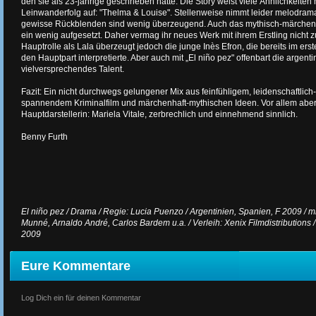
den sie als 23-jährige geschrieben hatte. Die Story weist viele Ähnlichkeite
Leinwanderfolg auf: "Thelma & Louise". Stellenweise nimmt leider melodra
gewisse Rückblenden sind wenig überzeugend. Auch das mythisch-märchen
ein wenig aufgesetzt. Daher vermag ihr neues Werk mit ihrem Erstling nicht z
Hauptrolle als Lala überzeugt jedoch die junge Inès Efron, die bereits im er
den Hauptpart interpretierte. Aber auch mit „El niño pez" offenbart die argen
vielversprechendes Talent.
Fazit: Ein nicht durchwegs gelungener Mix aus feinfühligem, leidenschaftlic
spannendem Kriminalfilm und märchenhaft-mythischen Ideen. Vor allem aber
Hauptdarstellerin: Mariela Vitale, zerbrechlich und einnehmend sinnlich.
Benny Furth
El niño pez / Drama / Regie: Lucia Puenzo / Argentinien, Spanien, F 2009 / mit
Munné, Arnaldo André, Carlos Bardem u.a. / Verleih: Xenix Filmdistributions / 
2009
Eure Kommentare
Log Dich ein für deinen Kommentar