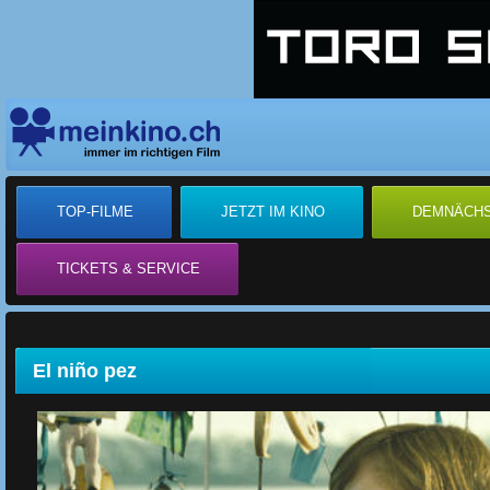
TOP-FILME
JETZT IM KINO
DEMNÄCH
TICKETS & SERVICE
El niño pez