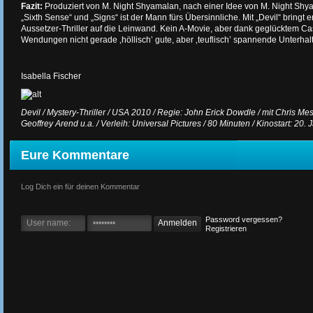
Fazit:
Produziert von M. Night Shyamalan, nach einer Idee von M. Night Shy
„Sixth Sense“ und „Signs“ ist der Mann fürs Übersinnliche. Mit „Devil“ bringt 
Aussetzer-Thriller auf die Leinwand. Kein A-Movie, aber dank geglücktem C
Wendungen nicht gerade ‚höllisch’ gute, aber ‚teuflisch’ spannende Unterhal
Isabella Fischer
Devil / Mystery-Thriller / USA 2010 / Regie: John Erick Dowdle / mit Chris M
Geoffrey Arend u.a. / Verleih: Universal Pictures / 80 Minuten / Kinostart: 20.
Eure Kommentare
Log Dich ein für deinen Kommentar
Password vergessen?
Registrieren