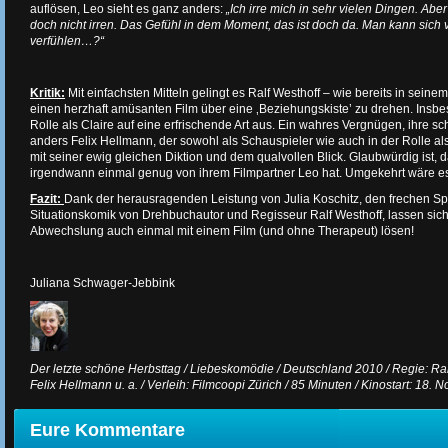
auflösen, Leo sieht es ganz anders:
„Ich irre mich in sehr vielen Dingen. Abe
doch nicht irren. Das Gefühl in dem Moment, das ist doch da. Man kann sich
verfühlen…?“
Kritik:
Mit einfachsten Mitteln gelingt es Ralf Westhoff – wie bereits in sein
einen herzhaft amüsanten Film über eine ‚Beziehungskiste’ zu drehen. Insbeso
Rolle als Claire auf eine erfrischende Art aus. Ein wahres Vergnügen, ihre s
anders Felix Hellmann, der sowohl als Schauspieler wie auch in der Rolle al
mit seiner ewig gleichen Diktion und dem qualvollen Blick. Glaubwürdig ist, d
irgendwann einmal genug von ihrem Filmpartner Leo hat. Umgekehrt wäre 
Fazit:
Dank der herausragenden Leistung von Julia Koschitz, den frechen 
Situationskomik von Drehbuchautor und Regisseur Ralf Westhoff, lassen sich P
Abwechslung auch einmal mit einem Film (und ohne Therapeut) lösen!
Juliana Schwager-Jebbink
Der letzte schöne Herbsttag / Liebeskomödie / Deutschland 2010 / Regie: Ralf 
Felix Hellmann u. a. / Verleih: Filmcoopi Zürich / 85 Minuten / Kinostart: 18.
Eure Kommentare