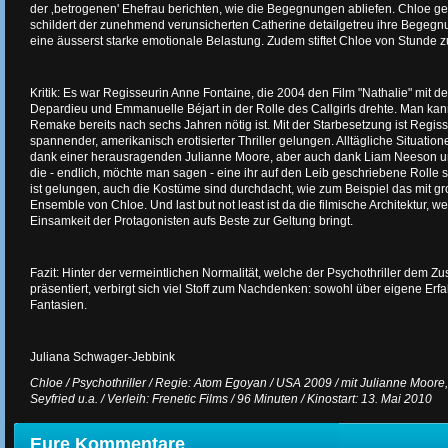
der ‚betrogenen' Ehefrau berichten, wie die Begegnungen abliefen. Chloe ge
schildert der zunehmend verunsicherten Catherine detailgetreu ihre Begegn
eine äusserst starke emotionale Belastung. Zudem stiftet Chloe von Stunde z
Kritik: Es war Regisseurin Anne Fontaine, die 2004 den Film "Nathalie" mit d
Depardieu und Emmanuelle Béjart in der Rolle des Callgirls drehte. Man kann
Remake bereits nach sechs Jahren nötig ist. Mit der Starbesetzung ist Regi
spannender, amerikanisch erotisierter Thriller gelungen. Alltägliche Situation
dank einer herausragenden Julianne Moore, aber auch dank Liam Neeson u
die - endlich, möchte man sagen - eine ihr auf den Leib geschriebene Rolle sp
ist gelungen, auch die Kostüme sind durchdacht, wie zum Beispiel das mit g
Ensemble von Chloe. Und last but not least ist da die filmische Architektur, 
Einsamkeit der Protagonisten aufs Beste zur Geltung bringt.
Fazit: Hinter der vermeintlichen Normalität, welche der Psychothriller dem Z
präsentiert, verbirgt sich viel Stoff zum Nachdenken: sowohl über eigene Er
Fantasien.
Juliana Schwager-Jebbink
Chloe / Psychothriller / Regie: Atom Egoyan / USA 2009 / mit Julianne Moo
Seyfried u.a. / Verleih: Frenetic Films / 96 Minuten / Kinostart: 13. Mai 2010
Eure Kommentare