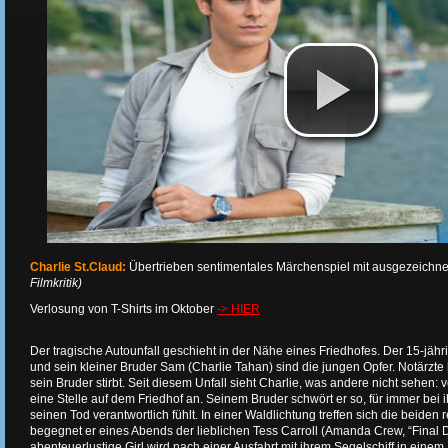
Charlie St.Claud:
Übertrieben sentimentales Märchenspiel mit ausgezeichne
Filmkritik)
Verlosung von T-Shirts im Oktober
-> HIER
Der tragische Autounfall geschieht in der Nähe eines Friedhofes. Der 15-jähri
und sein kleiner Bruder Sam (Charlie Tahan) sind die jungen Opfer. Notärzte
sein Bruder stirbt. Seit diesem Unfall sieht Charlie, was andere nicht sehen
eine Stelle auf dem Friedhof an. Seinem Bruder schwört er so, für immer bei ih
seinen Tod verantwortlich fühlt. In einer Waldlichtung treffen sich die beide
begegnet er eines Abends der lieblichen Tess Carroll (Amanda Crew, “Final D
abenteuerlustige Girl wird nach einer Ausfahrt mit ihrem Segelschiff in einem