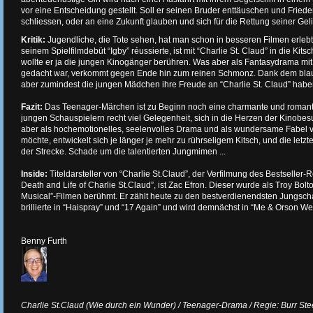
vor eine Entscheidung gestellt. Soll er seinen Bruder enttäuschen und Fried
schliessen, oder an eine Zukunft glauben und sich für die Rettung seiner Geli
Kritik:
Jugendliche, die Tote sehen, hat man schon in besseren Filmen erlebt.
seinem Spielfilmdebüt “Igby” réussierte, ist mit “Charlie St. Claud” in die Kitsc
wollte er ja die jungen Kinogänger berühren. Was aber als Fantasydrama mi
gedacht war, verkommt gegen Ende hin zum reinen Schmonz. Dank dem bla
aber zumindest die jungen Mädchen ihre Freude an “Charlie St. Claud” haben
Fazit:
Das Teenager-Märchen ist zu Beginn noch eine charmante und romant
jungen Schauspielern recht viel Gelegenheit, sich in die Herzen der Kinobe
aber als hochemotionelles, seelenvolles Drama und als wundersame Fabel 
möchte, entwickelt sich je länger je mehr zu rührseligem Kitsch, und die letzte
der Strecke. Schade um die talentierten Jungmimen ...
Inside:
Titeldarsteller von “Charlie St.Claud”, der Verfilmung des Bestsell
Death and Life of Charlie St.Claud”, ist Zac Efron. Dieser wurde als Troy Bol
Musical”-Filmen berühmt. Er zählt heute zu den bestverdienendsten Jungsch
brillierte in “Haispray” und “17 Again” und wird demnächst in “Me & Orson We
Benny Furth
Charlie St.Claud (Wie durch ein Wunder) / Teenager-Drama / Regie: Burr Stee