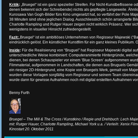
Kritik
:
„Bruegel“ ist ein ganz spezieller Streifen. Für Nicht-Kunstbeflissene 
denen bekennt sich der Schreibende) nichts als gepflegte Langeweile. Ähnl
Kurosawa Van Gogh-Bilder fürs Kino umgesetzt hat, so verfährt der Pole Maje
38 Minuten sind ohne jeglichen Dialog. Ausschliesslich schön arrangierte Bild
Charlotte Rampling und Rutger Hauer zeigen nicht wirklich Präsenz. Wer sich 
wenigstens in visueller Hinsicht zufriedengestellt.
Fazit:
„Bruegel“ ist ein ambitiöses Unternehmen von Regisseur Majewski (“Basq
eindrücklich gelöst. Ein künstlicher Kunstfilm für ein ganz kleines Publikum. O
Inside
:
Für die Realisierung von “Bruguel” hat Regisseur Majewski digital 
unterschiedliche Weise kombiniert: Computeranimierte Hintergründe, welche
dienen, bei denen Schauspieler vor einem ‘Blue Screen’ aufgenommen wurd
Filmmaterial, aufgenommen in Landschaften, die denen aus Bruguels Gemä
ein riesiger 2D-Hintergrund, eine Kopie von Bruegels Werk, gemalt von Majew
wurden diese Vorlagen sorgfältig vom Regisseur und seinem Team übereinand
wurde dann für gewisse Aufnahmen noch mit digital erstellten Aufnahmen vo
Benny Furth
Bruegel – The Mill & The Cross / Kunstkino / Regie und Drehbuch: Lech Maj
mit: Rutger Hauer, Charlotte Rampling, Michael York u.a. / Verleih: Xenix Fil
Kinostart 20. Oktober 2011