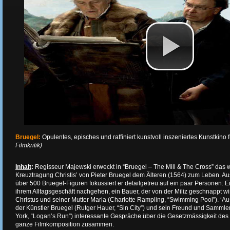
Bruegel:
Opulentes, episches und raffiniert kunstvoll inszeniertes Kunstkino
Filmkritik)
Inhalt
:
Regisseur Majewski erweckt in “Bruegel – The Mill & The Cross” das
Kreuztragung Christis’ von Pieter Bruegel dem Älteren (1564) zum Leben. 
über 500 Bruegel-Figuren fokussiert er detailgetreu auf ein paar Personen: 
ihrem Alltagsgeschäft nachgehen, ein Bauer, der von der Miliz geschnappt wir
Christus und seiner Mutter Maria (Charlotte Rampling, “Swimming Pool”). ‘A
der Künstler Bruegel (Rutger Hauer, “Sin City”) und sein Freund und Sammle
York, “Logan’s Run”) interessante Gespräche über die Gesetzmässigkeit des
ganze Filmkomposition zusammen.