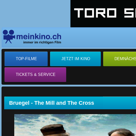
TOP-FILME
JETZT IM KINO
DEMNÄCH
TICKETS & SERVICE
Bruegel - The Mill and The Cross