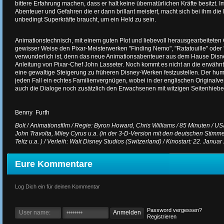
bittere Erfahrung machen, dass er halt keine übernatürlichen Kräfte besitzt. 
Abenteuer und Gefahren die er dann brillant meistert, macht sich bei ihm die 
unbedingt Superkräfte braucht, um ein Held zu sein.
Animationstechnisch, mit einem guten Plot und liebevoll herausgearbeiteten C
gewisser Weise den Pixar-Meisterwerken "Finding Nemo", "Ratatouille" oder 
verwunderlich ist, denn das neue Animationsabenteuer aus dem Hause Disney
Anleitung von Pixar-Chef John Lasseter. Noch kommt es nicht an die erwähnt
eine gewaltige Steigerung zu früheren Disney-Werken festzustellen. Der humor
jeden Fall ein echtes Familienvergnügen, wobei in der englischen Originalv
auch die Dialoge noch zusätzlich den Erwachsenen mit witzigen Seitenhieben
Benny Furth
Bolt / Animationsfilm / Regie: Byron Howard, Chris Williams / 85 Minuten / 
John Travolta, Miley Cyrus u.a. (in der 3-D-Version mit den deutschen Stimme
Teltz u.a. ) / Verleih: Walt Disney Studios (Switzerland) / Kinostart: 22. Januar
Eure Kommentare
Log Dich ein für deinen Kommentar
Password vergessen?
Registrieren