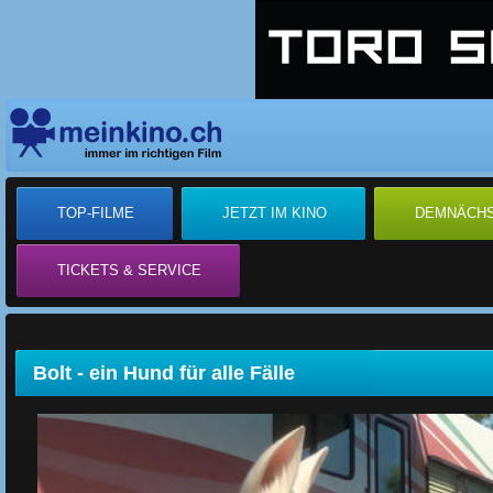
TOP-FILME
JETZT IM KINO
DEMNÄCH
TICKETS & SERVICE
Bolt - ein Hund für alle Fälle