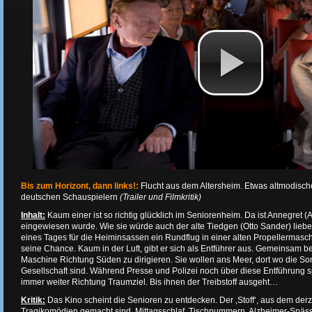
Bis zum Horizont, dann links!:
Flucht aus dem Altersheim. Etwas altmodisch
deutschen Schauspielern
(Trailer und Filmkritik)
Inhalt:
Kaum einer ist so richtig glücklich im Seniorenheim. Da ist Annegret (
eingewiesen wurde. Wie sie würde auch der alte Tiedgen (Otto Sander) lieber
eines Tages für die Heiminsassen ein Rundflug in einer alten Propellermaschi
seine Chance. Kaum in der Luft, gibt er sich als Entführer aus. Gemeinsam b
Maschine Richtung Süden zu dirigieren. Sie wollen ans Meer, dort wo die Son
Gesellschaft sind. Während Presse und Polizei noch über diese Entführung sp
immer weiter Richtung Traumziel. Bis ihnen der Treibstoff ausgeht…
Kritik:
Das Kino scheint die Senioren zu entdecken. Der ‚Stoff‘, aus dem der
Tragikomödien gemacht sind. Mittagsschlaf, Tischnummern, Alzheimer-Späss