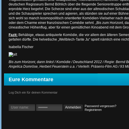
deutschen Regisseurs Bernd Böhlich über die fliegende Seniorentruppe enthä
erprobte Herz begehrt. Die Scherze sind eher aus der altmodischen Schublad
und die Schauspieler sprechen und agieren, als stünden sie auf einer Bühne.
sich wohl so manch kosmopolitisch orientierter Komödien-Vielseher nach de
oder dem Charme einer französischen Comédie sehnt. „Bis zum Horizont, dann 
cineastischer Höhenflug, aber für einen gemütlichen Kinoabend mit dem Gros
Fazit:
Behäbige, etwas antiquierte Komödie, die vor allem den älteren Semes
gefallen dürfte. Die helvetische „Wellblech-Tante Ju“ spielt nämlich eine n
Isabella Fischer
Bis zum Horizont, dann links! / Komödie / Deutschland 2012 / Regie: Bernd Bö
Angelica Domröse, Herbert Feuerstein u.a. / Verleih: Präsens-Film AG / 93 Min
Eure Kommentare
Log Dich ein für deinen Kommentar
Password vergessen?
Registrieren