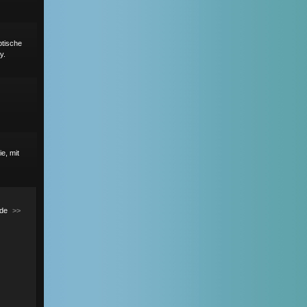
ptische
y.
e, mit
de
>>