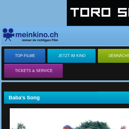
TOP-FILME
JETZT IM KINO
DEMNÄCH
TICKETS & SERVICE
Baba's Song