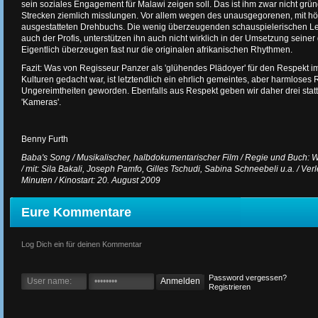
sein soziales Engagement für Malawi zeigen soll. Das ist ihm zwar nicht grün
Strecken ziemlich misslungen. Vor allem wegen des unausgegorenen, mit h
ausgestatteten Drehbuchs. Die wenig überzeugenden schauspielerischen Le
auch der Profis, unterstützen ihn auch nicht wirklich in der Umsetzung seiner 
Eigentlich überzeugen fast nur die originalen afrikanischen Rhythmen.
Fazit: Was von Regisseur Panzer als 'glühendes Plädoyer' für den Respekt 
Kulturen gedacht war, ist letztendlich ein ehrlich gemeintes, aber harmloses
Ungereimtheiten geworden. Ebenfalls aus Respekt geben wir daher drei stat
'Kameras'.
Benny Furth
Baba's Song / Musikalischer, halbdokumentarischer Film / Regie und Buch: 
/ mit: Sila Bakali, Joseph Pamfo, Gilles Tschudi, Sabina Schneebeli u.a. / Verl
Minuten / Kinostart: 20. August 2009
Eure Kommentare
Log Dich ein für deinen Kommentar
Password vergessen?
Registrieren