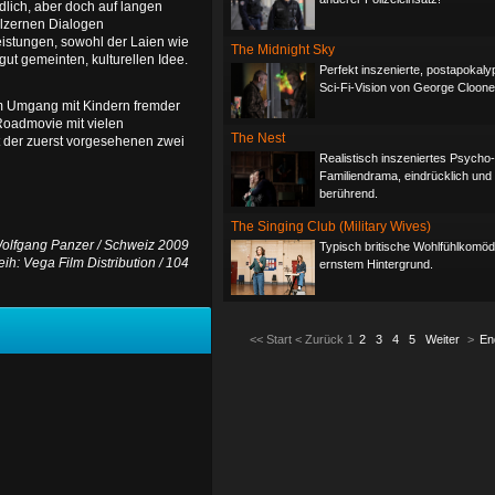
dlich, aber doch auf langen
ölzernen Dialogen
istungen, sowohl der Laien wie
The Midnight Sky
gut gemeinten, kulturellen Idee.
Perfekt inszenierte, postapokaly
Sci-Fi-Vision von George Cloone
im Umgang mit Kindern fremder
 Roadmovie mit vielen
The Nest
t der zuerst vorgesehenen zwei
Realistisch inszeniertes Psycho-
Familiendrama, eindrücklich und
berührend.
The Singing Club (Military Wives)
Wolfgang Panzer / Schweiz 2009
Typisch britische Wohlfühlkomödi
eih: Vega Film Distribution / 104
ernstem Hintergrund.
<<
Start
<
Zurück
1
2
3
4
5
Weiter
>
En