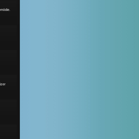
omödie.
izer
s