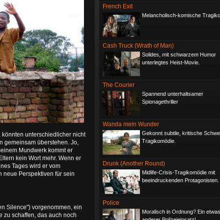
French Exit
Melancholisch-komische Tragik
Cash Truck (Wrath of Man)
Solides, mit schwarzem Humor
unterlegtes Heist-Movie.
The Courier
Spannend unterhaltsamer
Spionagethriller
Wanda mein Wunder
Gekonnt subtile, kritische Schwe
 könnten unterschiedlicher nicht
Tragikomödie.
sen gemeinsam überstehen. Jo,
it seinem Mundwerk kommt er
Eltern kein Wort mehr. Wenn er
Drunk (Another Round)
Eines Tages wird er vom
Midlife-Crisis-Tragikomödie mit
 neue Perspektiven für sein
beeindruckenden Protagonisten.
Police
en Silence") vorgenommen, ein
Moralisch in Ordnung? Ein etwa
e zu schaffen, das auch noch
anderer Polizeieinsatz!