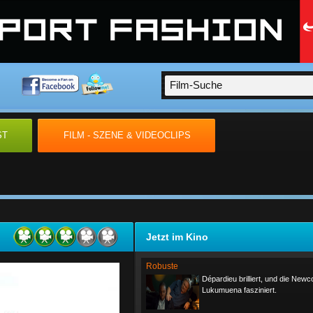
ST
FILM - SZENE & VIDEOCLIPS
Jetzt im Kino
Robuste
Dépardieu brilliert, und die New
Lukumuena fasziniert.