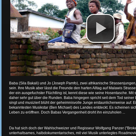
Baba (Sila Bakali) und Jo (Joseph Pamfo), zwei afrikanische Strassenjungen,
sein. Ihre Musik aber lässt die Freunde den harten Alltag auf Malawis Stras
der ein ausgefuchster Flüchtling ist, kennt diese wie seine Hosentasche. M
daher sehr gut über die Runden. Baba hingegen spricht seit dem Tod seiner 
singt und musiziert blüht der geheimnisvolle Junge erstaunlicherweise auf. 
bekanntesten Musikstar (Ben Michael) des Landes entdeckt. Es scheinen sich
Leben zu eröffnen. Doch Babas Vergangenheit droht ihn einzuholen ...
Da hat sich doch der Wahlschweizer und Regisseur Wolfgang Panzer ("Brok
unterhaltsames, halbdokumentarisches, mit viel Musik unterlegtes Roadmovi